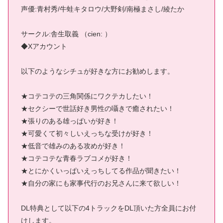
声優:青村秀/牛蛙キタロウ/大野剣/南極まさし/綾たか
サークル:舎生取義 （cien: ）
◆Xアカウント
以下のようなシチュが好きな方にお勧めします。
★コテコテの三角関係にワクテカしたい！
★セクシーで世話好き男性の囁きで癒されたい！
★張りのある雄っぱいが好き！
★可愛くて初々しいえっちな受けが好き！
★低音で雄みのある攻めが好き！
★コテコテな青春ラブコメが好き！
★とにかくいっぱいえっちしてる作品が聞きたい！
★自分の家にも家事代行のお兄さんに来て欲しい！
DL特典として以下の4トラックをDL頂いた方全員にお付
けします。