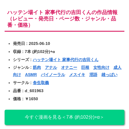
ハッテン場イト 家事代行の吉田くんの作品情報
（レビュー・発売日・ページ数・ジャンル・品
番・価格）
発売日 : 2025-06-10
収録 : 7本 (約102分)+α
シリーズ :
ハッテン場イト 家事代行の吉田くん
ジャンル :
筋肉
アナル
オナニー
巨根
女性向け
成人
向け
ASMR
バイノーラル
メスイキ
淫語
雄っぱい
サークル :
舎生取義
品番 : d_601963
価格 : ￥1650
今すぐ漫画を見る＜7本 (約102分)+α＞