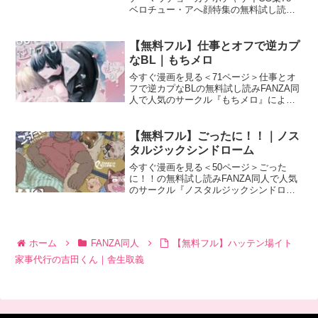
ベロチュー・アへ顔特集の無料試し読み
FANZA同人で人気のサークル『ガチムチ
ゲイCG』による話題のエロ漫画『ガチム
チ・マッチョ・ガチポチャゲイCG集78-
【無料フル】仕事とオフで逆カプ
ベロチ
なBL｜もちメロ
今すぐ漫画を見る＜71ページ＞仕事とオ
フで逆カプなBLの無料試し読みFANZA同
人で人気のサークル『もちメロ』による
話題のエロ漫画『仕事とオフで逆カプな
BL』の無料試し読み画像を紹介します。
仕事とオフで逆カプなBL 画像1仕事とオ
【無料フル】ごったに！！｜ノス
フで逆カプ
タルジックシンドローム
今すぐ漫画を見る＜50ページ＞ごった
に！！の無料試し読みFANZA同人で人気
のサークル『ノスタルジックシンドロー
ム』による話題のエロ漫画『ごった
に！！』の無料試し読み画像を紹介しま
す。ごったに！！ 画像1ごったに！！ 画
像2ごったに！！ 画
ホーム
FANZA同人
【無料フル】ハッテン場イト
家事代行の吉田くん｜舎生取義