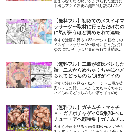
止まらなくなる呪いをかけられた受けに
中出しアクメ強要の無料試し読みFANZA
同人で人気のサークル『Carbohydrate』
による話題のエロ漫画『発情が止まらな
くなる呪いをかけられた受けに中出しア
【無料フル】初めてのメスイキマ
ッサージ〜取材に行っただけなの
に気が狂うほど責められて連続絶
頂させられてしまった〜｜OL
今すぐ漫画を見る＜82ページ＞初めての
メスイキマッサージ〜取材に行っただけ
なのに気が狂うほど責められて連続絶頂
させられてしまった〜の無料試し読み
FANZA同人で人気のサークル『OL』によ
る話題のエロ漫画『初めてのメスイキマ
【無料フル】二股が彼氏バレした
ッサージ〜取材に行
話。二人からめちゃくちゃにハメ
られてどっちのち〇ぽがイイのか
身体にとことんわからセックスさ
今すぐ漫画を見る＜82ページ＞二股が彼
れちゃった｜OL
氏バレした話。二人からめちゃくちゃに
ハメられてどっちのち〇ぽがイイのか身
体にとことんわからセックスされちゃっ
たの無料試し読みFANZA同人で人気のサ
ークル『OL』による話題のエロ漫画『二
【無料フル】ガチムチ・マッチ
股が彼氏バレした
ョ・ガチポチャゲイCG集78-ベロ
チュー・アへ顔特集｜ガチムチゲ
イCG
今すぐ漫画を見る＜画像83枚+α＞ガチム
チ・マッチョ・ガチポチャゲイCG集78-