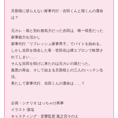
旦那様に逆らえない家事代行・吉田くんと堀くんの運命
は？
元カレ・堀と別れ無気力だった吉田は、唯一得意だった
家事能力を活かし
家事代行「リフレッシュ家事男子」でバイトを始める。
しかし吉田を指名した客・世田谷は裸エプロンで軟禁さ
れてしまい……
そんな吉田を助けに来たのは元カレの堀だった。
最悪の再会、そして始まる旦那様との三人のハッテン生
活。
果たして家事代行、吉田くんの運命は……？
企画・シナリオ:はっちゃけ商事
イラスト:藻塩
キャスティング・音響監督:風之宮そのえ