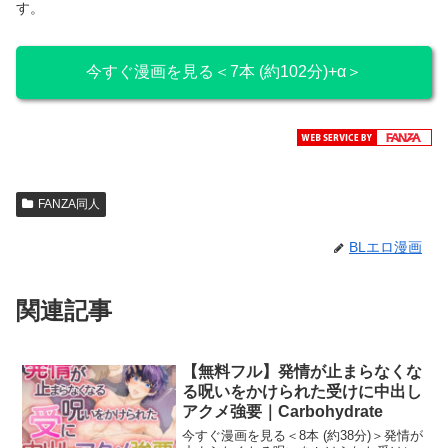
す。
今すぐ漫画を見る＜7本 (約102分)+α＞
FANZA同人
BLエロ漫画
関連記事
【無料フル】発情が止まらなくな
る呪いをかけられた受けに中出し
アクメ強要｜Carbohydrate
今すぐ漫画を見る＜8本 (約38分)＞発情が