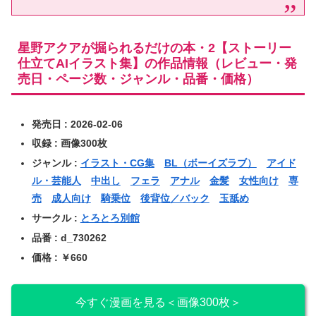
星野アクアが掘られるだけの本・2【ストーリー
仕立てAIイラスト集】の作品情報（レビュー・発
売日・ページ数・ジャンル・品番・価格）
発売日 : 2026-02-06
収録 : 画像300枚
ジャンル :
イラスト・CG集
BL（ボーイズラブ）
アイド
ル・芸能人
中出し
フェラ
アナル
金髪
女性向け
専
売
成人向け
騎乗位
後背位／バック
玉舐め
サークル :
とろとろ別館
品番 : d_730262
価格 : ￥660
今すぐ漫画を見る＜画像300枚＞