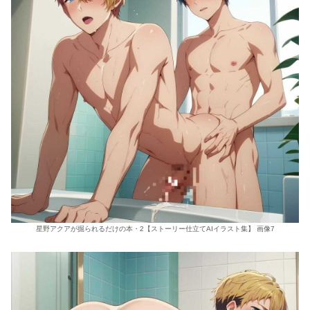
星野アクアが掘られるだけの本・2【ストーリー仕立てAIイラスト集】 画像7