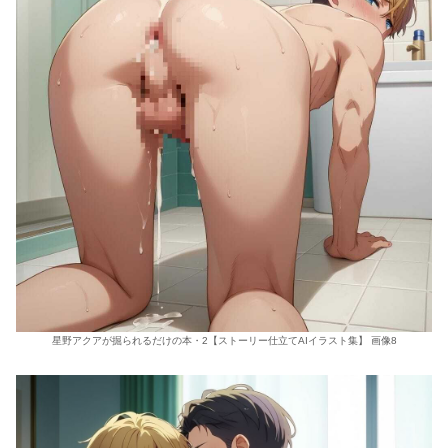
星野アクアが掘られるだけの本・2【ストーリー仕立てAIイラスト集】 画像8