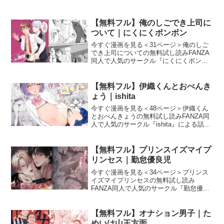
【無料フル】俺のしごでき上司に
ついて｜にくにくボンボン
今すぐ漫画を見る＜31ページ＞俺のしご
でき上司についての無料試し読みFANZA
同人で人気のサークル『にくにくボンボ
ン』による話題のエロ漫画『俺のしごで
き上司について』の無料試し読み画像を
紹介します。俺のしごでき上司について
【無料フル】伊織くんとおべんき
画像1俺のしごで
ょう｜ishita
今すぐ漫画を見る＜48ページ＞伊織くん
とおべんきょうの無料試し読みFANZA同
人で人気のサークル『ishita』による話題
のエロ漫画『伊織くんとおべんきょう』
の無料試し読み画像を紹介します。伊織
くんとおべんきょう 画像1伊織くんとお
【無料フル】プリンスイズマイプ
べんきょ
リンセス｜勤怠優良児
今すぐ漫画を見る＜34ページ＞プリンス
イズマイプリンセスの無料試し読み
FANZA同人で人気のサークル『勤怠優良
児』による話題のエロ漫画『プリンスイ
ズマイプリンセス』の無料試し読み画像
を紹介します。プリンスイズマイプリン
【無料フル】オナション男子｜た
セス 画像1プリンスイ
めいけ山王方面