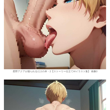
星野アクアが掘られるだけの本・2【ストーリー仕立てAIイラスト集】 画像3