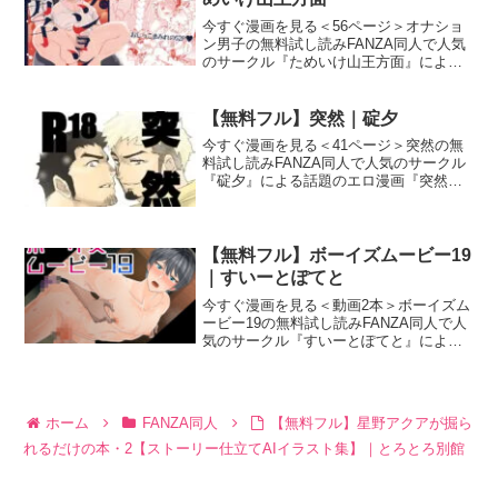
今すぐ漫画を見る＜56ページ＞オナショ
ン男子の無料試し読みFANZA同人で人気
のサークル『ためいけ山王方面』による
話題のエロ漫画『オナション男子』の無
料試し読み画像を紹介します。オナショ
ン男子 画像1オナション男子 画像2オナシ
【無料フル】突然｜碇夕
ョン男子 画
今すぐ漫画を見る＜41ページ＞突然の無
料試し読みFANZA同人で人気のサークル
『碇夕』による話題のエロ漫画『突然』
の無料試し読み画像を紹介します。突然
画像1突然 画像2突然 画像3今すぐ漫画を
見る＜41ページ＞突然の作品名（正式タ
イトル）
【無料フル】ボーイズムービー19
｜すいーとぽてと
今すぐ漫画を見る＜動画2本＞ボーイズム
ービー19の無料試し読みFANZA同人で人
気のサークル『すいーとぽてと』による
話題のエロ漫画『ボーイズムービー19』
の無料試し読み画像を紹介します。ボー
イズムービー19 画像1今すぐ漫画を見る
＜動画2本
ホーム
FANZA同人
【無料フル】星野アクアが掘ら
れるだけの本・2【ストーリー仕立てAIイラスト集】｜とろとろ別館