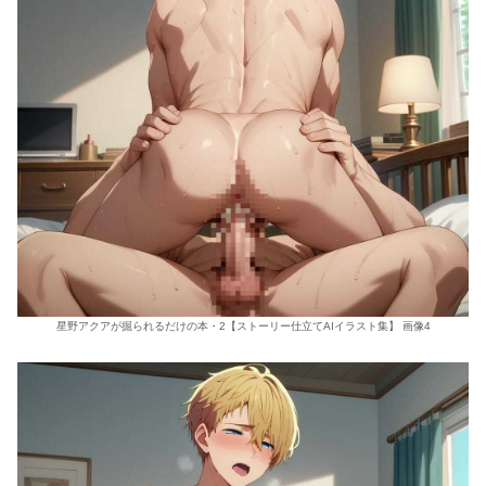
星野アクアが掘られるだけの本・2【ストーリー仕立てAIイラスト集】 画像4