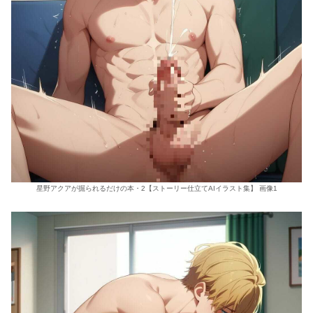
星野アクアが掘られるだけの本・2【ストーリー仕立てAIイラスト集】 画像1