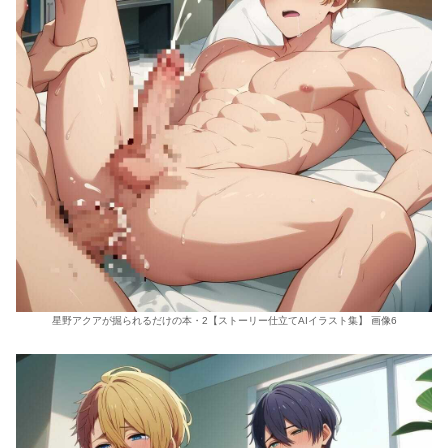
星野アクアが掘られるだけの本・2【ストーリー仕立てAIイラスト集】 画像6