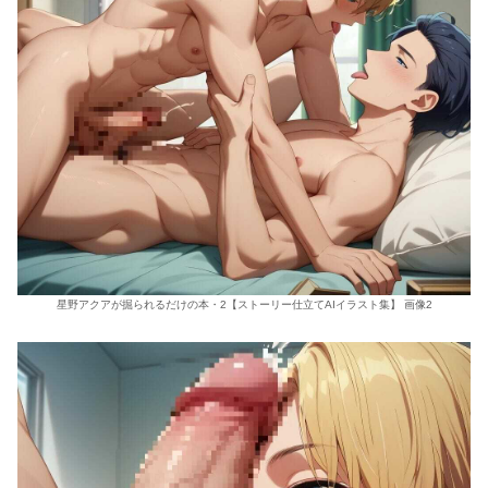
星野アクアが掘られるだけの本・2【ストーリー仕立てAIイラスト集】 画像2