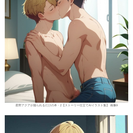
星野アクアが掘られるだけの本・2【ストーリー仕立てAIイラスト集】 画像9