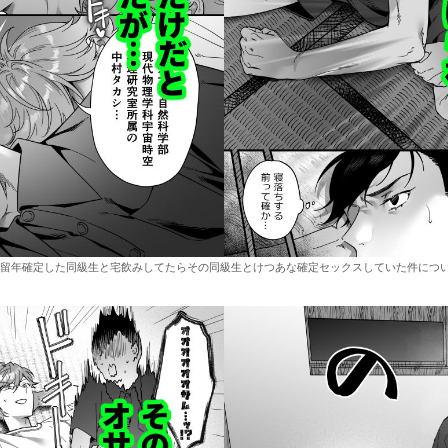
留年確定した同級生と宅飲みしてたらその同級生とけつあな確定セックスしていた件につい