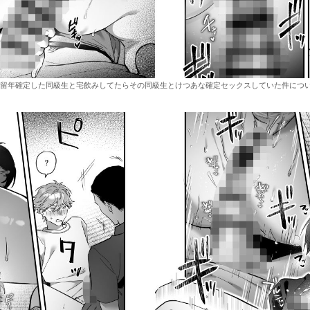
留年確定した同級生と宅飲みしてたらその同級生とけつあな確定セックスしていた件につい