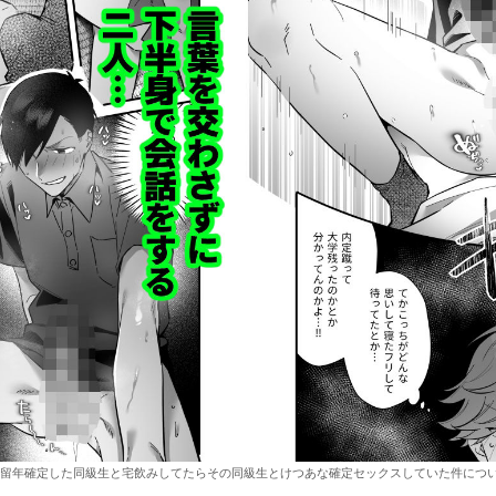
留年確定した同級生と宅飲みしてたらその同級生とけつあな確定セックスしていた件につい