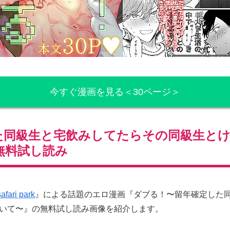
今すぐ漫画を見る＜30ページ＞
た同級生と宅飲みしてたらその同級生と
無料試し読み
safari park
』による話題のエロ漫画『ダブる！〜留年確定した
いて〜』の無料試し読み画像を紹介します。