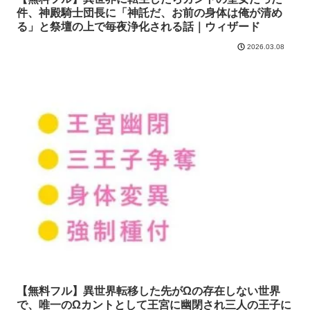
件、神殿騎士団長に「神託だ、お前の身体は俺が清め
る」と祭壇の上で毎夜浄化される話｜ウィザード
2026.03.08
【無料フル】異世界転移した先がΩの存在しない世界
で、唯一のΩカントとして王宮に幽閉され三人の王子に