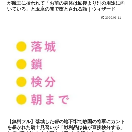
が魔王に拾われて「お前の身体は回復より別の用途に向
いている」と玉座の間で堕とされる話｜ウィザード
2026.03.11
【無料フル】落城した砦の地下牢で敵国の将軍にカント
を暴かれた騎士見習いが「戦利品は俺が直接検分する」