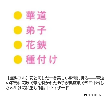
【無料フル】花と同じだ一番美しい瞬間に折る――華道
の家元に花鋏で帯を裂かれた弟子が奥座敷で五回中出し
され生け花に堕ちる話｜ウィザード
2026.03.05