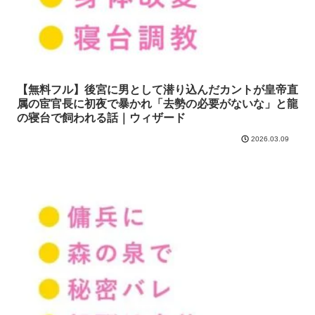
【無料フル】後宮に男として潜り込んだカントが皇帝直
属の宦官長に初夜で暴かれ「去勢の必要がないな」と龍
の寝台で飼われる話｜ウィザード
2026.03.09