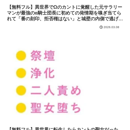
【無料フル】異世界でΩのカントに覚醒した元サラリー
マンが最強のα騎士団長に初めての発情期を嗅ぎ当てら
れて「番の刻印、拒否権はない」と城壁の内側で逃げ場
を失う話｜ウィザード
2026.03.08
【無料フル】異世界に転生したらカントの聖女だった