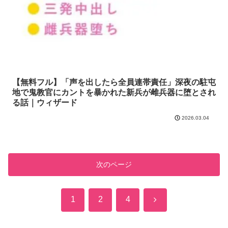
【無料フル】「声を出したら全員連帯責任」深夜の駐屯
地で鬼教官にカントを暴かれた新兵が雌兵器に堕とされ
る話｜ウィザード
2026.03.04
次のページ
次
1
2
4
へ