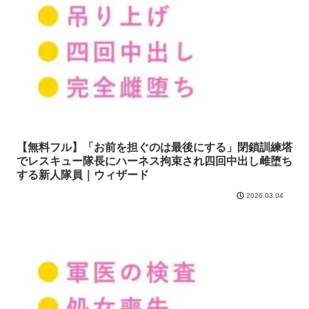
【無料フル】「お前を担ぐのは最後にする」閉鎖訓練塔
でレスキュー隊長にハーネス拘束され四回中出し雌堕ち
する新人隊員｜ウィザード
2026.03.04